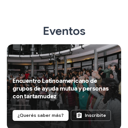
Eventos
Encuentro Latinoamericano de
grupos de ayuda mutua y personas
con tartamudez
assignment
¿Querés saber más?
Inscribite