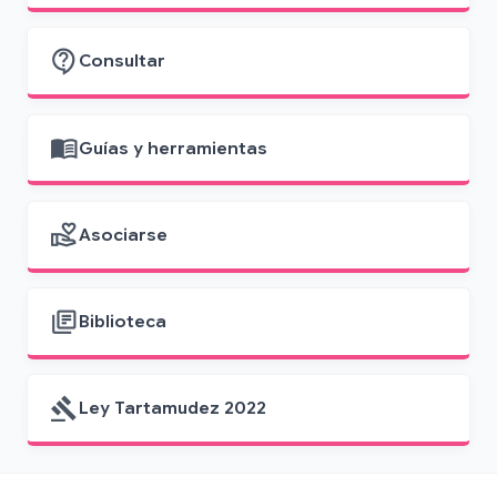
contact_support
Consultar
menu_book
Guías y herramientas
volunteer_activism
Asociarse
library_books
Biblioteca
gavel
Ley Tartamudez 2022