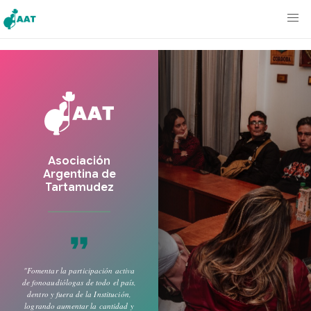
Asociación
Argentina
de
Tartamudez
format_quote
"Fomentar la participación activa
de fonoaudiólogas de todo el país,
dentro y fuera de la Institución,
logrando aumentar la cantidad y