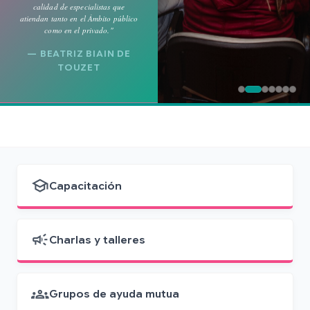
calidad de especialistas que
atiendan tanto en el Ámbito público
como en el privado."
— BEATRIZ BIAIN DE
TOUZET
school
Capacitación
campaign
Charlas y talleres
groups
Grupos de ayuda mutua